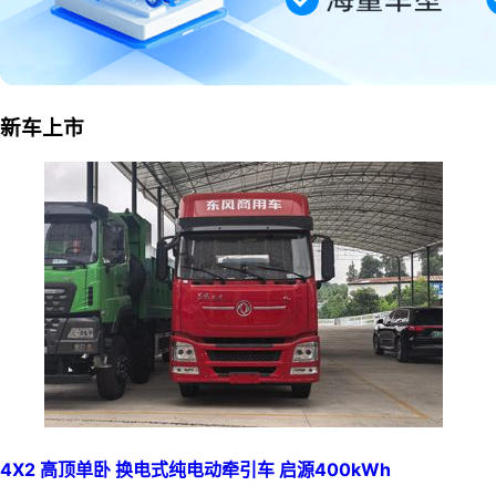
新车上市
4X2 高顶单卧 换电式纯电动牵引车 启源400kWh