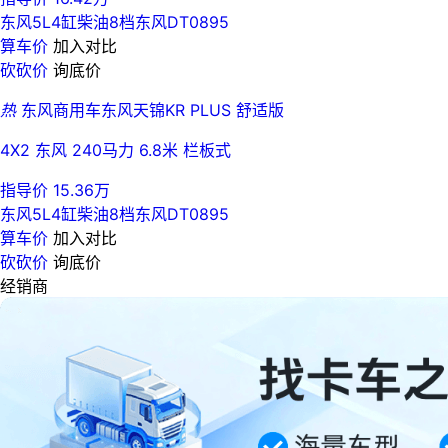
东风5L
4缸
柴油
8档
东风DT0895
算车价
加入对比
砍砍价
询底价
热
东风商用车东风天锦KR PLUS 舒适版
4X2 东风 240马力 6.8米 栏板式
指导价 15.36万
东风5L
4缸
柴油
8档
东风DT0895
算车价
加入对比
砍砍价
询底价
经销商