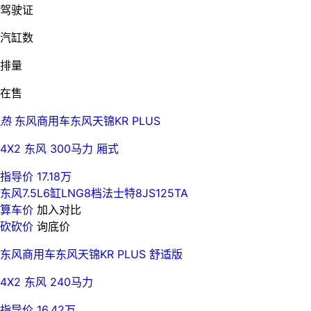
驾驶证
汽缸数
排量
在售
热
东风商用车东风天锦KR PLUS
4X2 东风 300马力 厢式
指导价 17.18万
东风7.5L
6缸
LNG
8档
法士特8JS125TA
算车价
加入对比
砍砍价
询底价
东风商用车东风天锦KR PLUS 舒适版
4X2 东风 240马力
指导价 16.42万