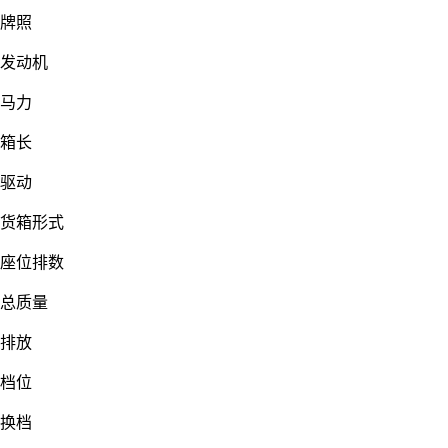
牌照
发动机
马力
箱长
驱动
货箱形式
座位排数
总质量
排放
档位
换档