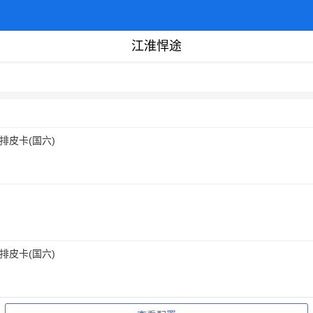
江淮悍途
驱 标双排皮卡(国六)
双排皮卡(国六)