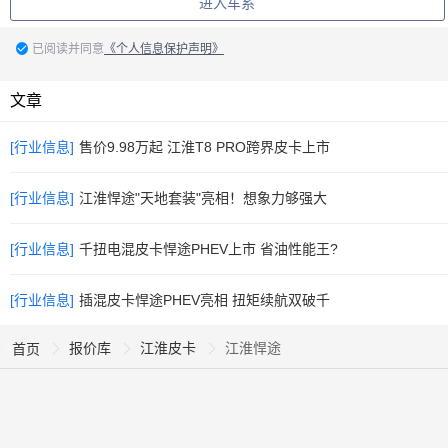
进入车系
已阅读并同意
《个人信息保护声明》
文章
[行业信息]
售价9.98万起 江淮T8 PRO跨界皮卡上市
[行业信息]
江淮悍途"天地套装"亮相！想象力够强大
[行业信息]
千扭电混皮卡悍途PHEV上市 省油性能王?
[行业信息]
插混皮卡悍途PHEV亮相 扭矩续航双破千
报价库
江淮皮卡
江淮悍途
首页