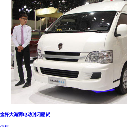
金杯大海狮电动封闭厢货