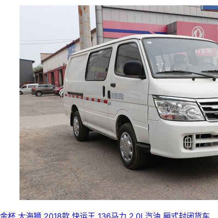
金杯 大海狮 2018款 快运王 136马力 2.0L汽油 厢式封闭货车