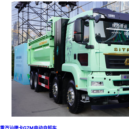
重汽汕德卡G7M电动自卸车