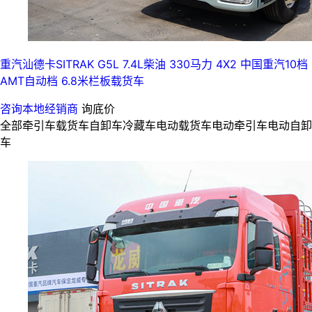
重汽汕德卡SITRAK G5L 7.4L柴油 330马力 4X2 中国重汽10档
AMT自动档 6.8米栏板载货车
咨询本地经销商
询底价
全部
牵引车
载货车
自卸车
冷藏车
电动载货车
电动牵引车
电动自卸
车